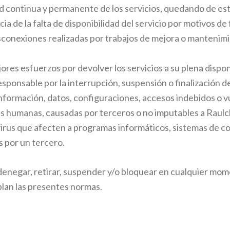
dad continua y permanente de los servicios, quedando de e
 de la falta de disponibilidad del servicio por motivos de
esconexiones realizadas por trabajos de mejora o mantenimi
ores esfuerzos por devolver los servicios a su plena disponib
sponsable por la interrupción, suspensión o finalización de
 información, datos, configuraciones, accesos indebidos o 
s humanas, causadas por terceros o no imputables a Raul
irus que afecten a programas informáticos, sistemas de co
s por un tercero.
 denegar, retirar, suspender y/o bloquear en cualquier mome
plan las presentes normas.