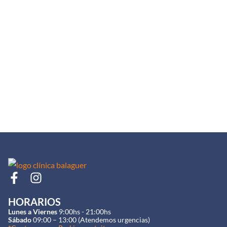
F
I
a
n
c
s
HORARIOS
e
t
Lunes a Viernes
9:00hs - 21:00hs
Sábado
09:00 – 13:00 (Atendemos urgencias)
b
a