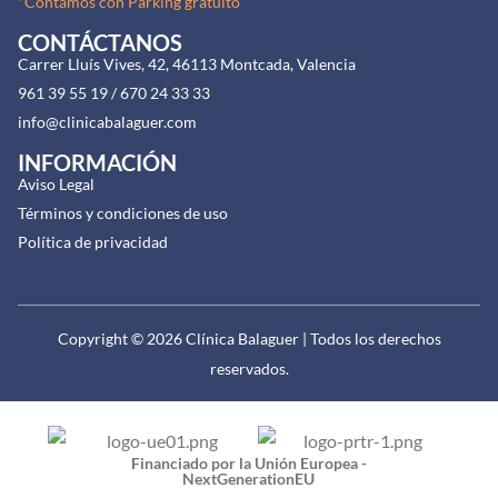
*Contamos con Parking gratuito
o
g
CONTÁCTANOS
o
r
Carrer Lluís Vives, 42, 46113 Montcada, Valencia
k
a
961 39 55 19 / 670 24 33 33
-
m
info@clinicabalaguer.com
f
INFORMACIÓN
Aviso Legal
Términos y condiciones de uso
Política de privacidad
Copyright © 2026 Clínica Balaguer | Todos los derechos
reservados.
Financiado por la Unión Europea -
NextGenerationEU