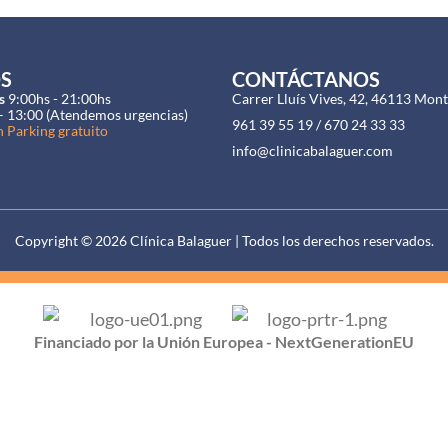
S
CONTÁCTANOS
s
9:00hs - 21:00hs
Carrer Lluís Vives, 42, 46113 Mont
– 13:00 (Atendemos urgencias)
961 39 55 19 / 670 24 33 33
 Parking gratuito
info@clinicabalaguer.com
Copyright © 2026 Clínica Balaguer | Todos los derechos reservados.
Financiado por la Unión Europea - NextGenerationEU